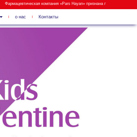
армацевтическая компания «Pars Hayan» признана победителем в катег
о нас
Контакты