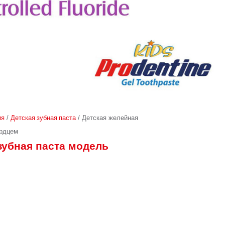
ия
/
Детская зубная паста
/
Детская желейная
ердцем
зубная паста модель