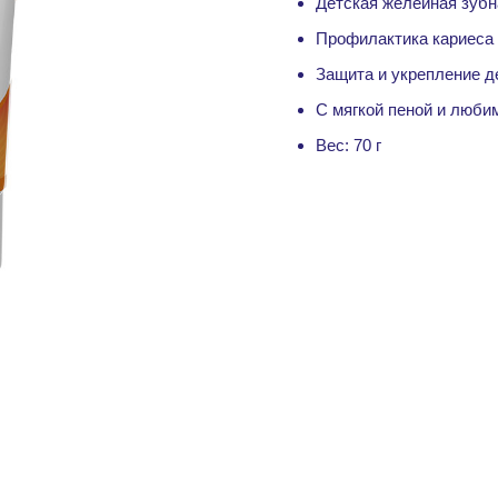
Детская желейная зубн
Профилактика кариеса 
Защита и укрепление д
С мягкой пеной и люби
Вес: 70 г