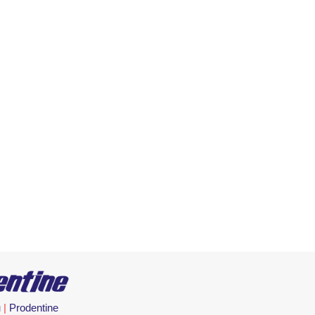
н
|
Prodentine